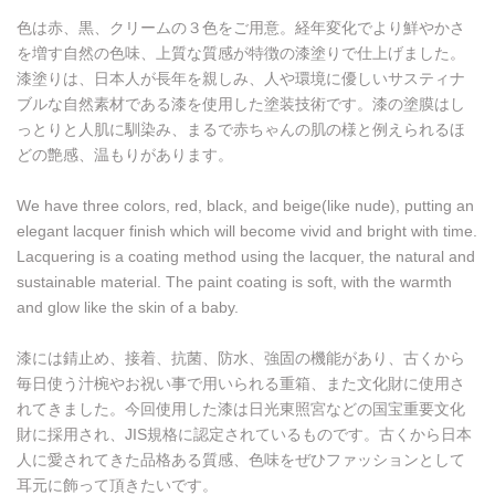
色は赤、黒、クリームの３色をご用意。経年変化でより鮮やかさ
を増す自然の色味、上質な質感が特徴の漆塗りで仕上げました。
漆塗りは、日本人が長年を親しみ、人や環境に優しいサスティナ
ブルな自然素材である漆を使用した塗装技術です。漆の塗膜はし
っとりと人肌に馴染み、まるで赤ちゃんの肌の様と例えられるほ
どの艶感、温もりがあります。
We have three colors, red, black, and beige(like nude), putting an
elegant lacquer finish which will become vivid and bright with time.
Lacquering is a coating method using the lacquer, the natural and
sustainable material. The paint coating is soft, with the warmth
and glow like the skin of a baby.
漆には錆止め、接着、抗菌、防水、強固の機能があり、古くから
毎日使う汁椀やお祝い事で用いられる重箱、また文化財に使用さ
れてきました。今回使用した漆は日光東照宮などの国宝重要文化
財に採用され、JIS規格に認定されているものです。古くから日本
人に愛されてきた品格ある質感、色味をぜひファッションとして
耳元に飾って頂きたいです。