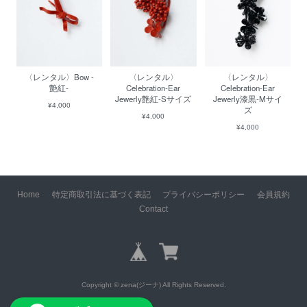
〈レンタル〉Bow -
〈レンタル〉
〈レンタル〉
艶紅-
Celebration-Ear
Celebration-Ear
Jewerly艶紅-Sサイズ
Jewerly漆黒-Mサイ
¥4,000
ズ
¥4,000
¥4,000
Home
特定商取引法に基づく表記
プライバシーポリシー
会員規約
Contact
Copyright © zena(ジーナ) All Rights Reserved.