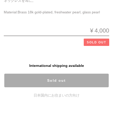
ネックレスを耳に。
Material:Brass 18k gold-plated, freshwater pearl, glass pearl
¥4,000
SOLD OUT
International shipping available
Sold out
日本国内にお住まいの方向け