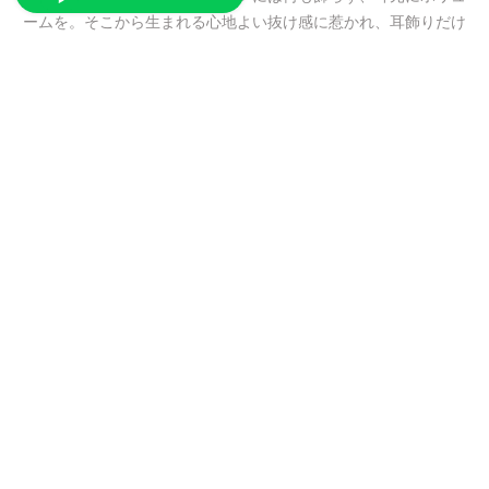
ームを。そこから生まれる心地よい抜け感に惹かれ、耳飾りだけ
を制作するようになりました。耳という小さな世界で、どれだけ
豊かな表情を生み出せるか。それが私の制作の軸です。
zena's Jewelry